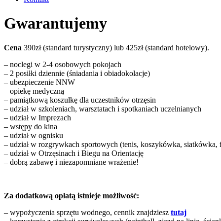
Gwarantujemy
Cena
390zł (standard turystyczny) lub 425zł (standard hotelowy).
– noclegi w 2-4 osobowych pokojach
– 2 posiłki dziennie (śniadania i obiadokolacje)
– ubezpieczenie NNW
– opiekę medyczną
– pamiątkową koszulkę dla uczestników otrzęsin
– udział w szkoleniach, warsztatach i spotkaniach uczelnianych
– udział w Imprezach
– wstępy do kina
– udział w ognisku
– udział w rozgrywkach sportowych (tenis, koszykówka, siatkówka, f
– udział w Otrzęsinach i Biegu na Orientację
– dobrą zabawę i niezapomniane wrażenie!
Za dodatkową opłatą istnieje możliwość:
– wypożyczenia sprzętu wodnego, cennik znajdziesz
tutaj