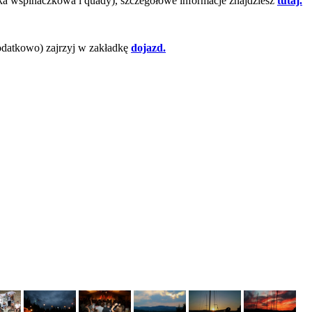
cianka wspinaczkowa i quady), szczegółowe informacje znajdziesz
tutaj.
odatkowo) zajrzyj w zakładkę
dojazd.