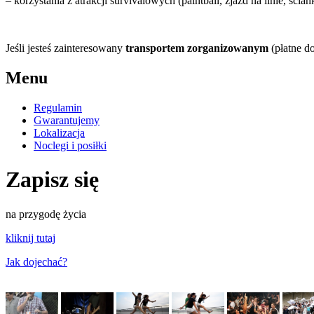
– korzystania z atrakcji survivalowych (paintball, zjazd na linie, ś
Jeśli jesteś zainteresowany
transportem zorganizowanym
(płatne d
Menu
Regulamin
Gwarantujemy
Lokalizacja
Noclegi i posiłki
Zapisz się
na przygodę życia
kliknij tutaj
Jak dojechać?