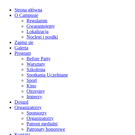
Strona główna
O Campusie
Regulamin
Gwarantujemy
Lokalizacja
Noclegi i posiłki
Zapisz się
Galeria
Program
Before Party
Warsztaty
Szkolenia
Spotkania Uczelniane
Sport
Kino
Otrzęsiny
Imprezy
Dojazd
Organizatorzy
Sponsorzy
Organizatorzy
Patroni medialni
Patronaty honorowe
Kontakt