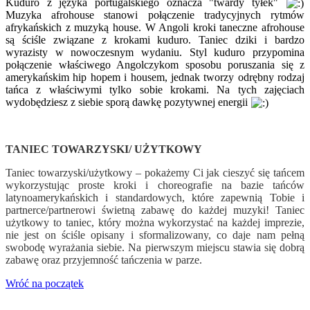
Kuduro z języka portugalskiego oznacza "twardy tyłek"
Muzyka afrohouse stanowi połączenie tradycyjnych rytmów
afrykańskich z muzyką house. W Angoli kroki taneczne afrohouse
są ściśle związane z krokami kuduro. Taniec dziki i bardzo
wyrazisty w nowoczesnym wydaniu. Styl kuduro przypomina
połączenie właściwego Angolczykom sposobu poruszania się z
amerykańskim hip hopem i housem, jednak tworzy odrębny rodzaj
tańca z właściwymi tylko sobie krokami. Na tych zajęciach
wydobędziesz z siebie sporą dawkę pozytywnej energii
TANIEC TOWARZYSKI/ UŻYTKOWY
Taniec towarzyski/użytkowy – pokażemy Ci jak cieszyć się tańcem
wykorzystując proste kroki i choreografie na bazie tańców
latynoamerykańskich i standardowych, które zapewnią Tobie i
partnerce/partnerowi świetną zabawę do każdej muzyki! Taniec
użytkowy to taniec, który można wykorzystać na każdej imprezie,
nie jest on ściśle opisany i sformalizowany, co daje nam pełną
swobodę wyrażania siebie. Na pierwszym miejscu stawia się dobrą
zabawę oraz przyjemność tańczenia w parze.
Wróć na początek