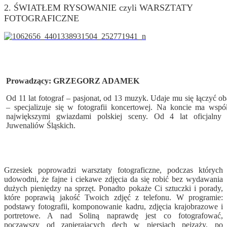
2. ŚWIATŁEM RYSOWANIE czyli WARSZTATY
FOTOGRAFICZNE
Prowadzący:
GRZEGORZ ADAMEK
Od 11 lat fotograf – pasjonat, od 13 muzyk. Udaje mu się łączyć o
– specjalizuje się w fotografii koncertowej. Na koncie ma wspó
największymi gwiazdami polskiej sceny. Od 4 lat oficjalny f
Juwenaliów Śląskich.
Grzesiek poprowadzi warsztaty fotograficzne, podczas których
udowodni, że fajne i ciekawe zdjęcia da się robić bez wydawania
dużych pieniędzy na sprzęt. Ponadto pokaże Ci sztuczki i porady,
które poprawią jakość Twoich zdjęć z telefonu. W programie:
podstawy fotografii, komponowanie kadru, zdjęcia krajobrazowe i
portretowe. A nad Soliną naprawdę jest co fotografować,
począwszy od zapierających dech w piersiach pejzaży, po