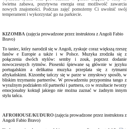
świetna zabawa, pozytywna energia oraz możliwość zawarcia
nowych znajomości. Podczas zajęć pomożemy Ci uwolnić swój
temperament i wykorzystać go na parkiecie
.
KIZOMBA
(zajęcia prowadzone przez instruktora z Angoli Fabio
Bravo)
To taniec, który narodził się w Angoli, zyskuje coraz większą rzeszę
fanów e Europie a także i w Polsce. Muzyka zrodziła się z
połączenia dwóch stylów: semby i zouk, poprzez dodanie
nowoczesnych rytmów. Piosenki śpiewane są głównie w języku
portugalskim a delikatna muzyka przeplata się z rytmami
afrykańskimi. Kizombę tańczy się w parze w zmysłowy sposób, w
bliskim trzymaniu partnerów. W prowadzeniu przypomina tango z
wyraźnym podziałem ról partnerki i partnera, co w rezultacie tworzy
emocjonalny koktajl jakiego nie można zaznać w żadnym innym
stylu tańca.
AFROHOUSE/KUDURO
(zajęcia prowadzone przez instruktora z
Angoli Fabio Bravo)