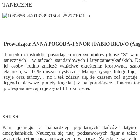
TANECZNE
Prowadząca: ANNA POGODA-TYNOR i FABIO BRAVO (Ang
Tancerka i instruktor posiadająca międzynarodową klasę "S" w ob
tanecznych – w tańcach standardowych i latynoamerykańskich. Do
jej osoby trudno znaleźć właściwe określenia: kreatywna, szalo
ekspresji, w 101% dusza artystyczna. Maluje, rysuje, fotografuje, p
szyje oraz tańczy… no i też zdarzy się, że czasem coś ugotuje. 
legenda pierwsze piruety kręciła już na porodówce. Tańcem to
profesjonalnie zajmuje się od 13 roku życia.
SALSA
Kurs jednego z najbardziej popularnych tańców latyno-
amerykańskich. Nauczysz się tutaj podstawowych figur a także
wyczucia rytmu oraz prowadzenia w parze. Zajęcia z salsy to