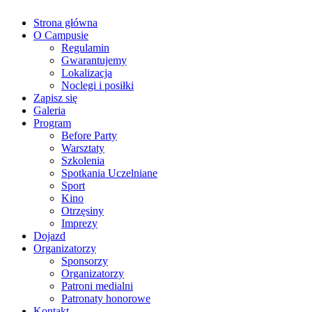
Strona główna
O Campusie
Regulamin
Gwarantujemy
Lokalizacja
Noclegi i posiłki
Zapisz się
Galeria
Program
Before Party
Warsztaty
Szkolenia
Spotkania Uczelniane
Sport
Kino
Otrzęsiny
Imprezy
Dojazd
Organizatorzy
Sponsorzy
Organizatorzy
Patroni medialni
Patronaty honorowe
Kontakt