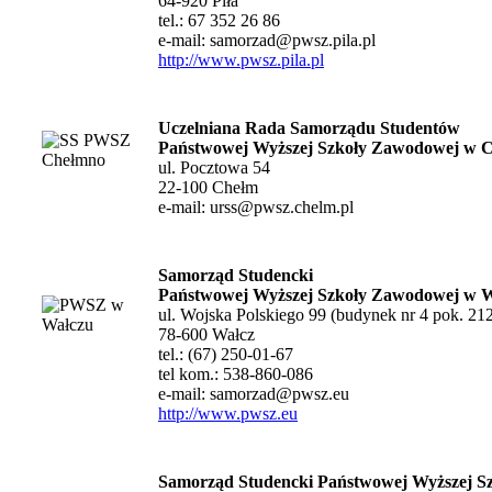
64-920 Piła
tel.: 67 352 26 86
e-mail:
samorzad@pwsz.pila.pl
http://www.pwsz.pila.pl
Uczelniana Rada Samorządu Studentów
Państwowej Wyższej Szkoły Zawodowej
w C
ul. Pocztowa 54
22-100 Chełm
e-mail:
urss@pwsz.chelm.pl
Samorząd Studencki
Państwowej Wyższej Szkoły Zawodowej
w W
ul. Wojska Polskiego 99 (budynek nr 4 pok. 21
78-600 Wałcz
tel.: (67) 250-01-67
tel kom.: 538-860-086
e-mail:
samorzad@pwsz.eu
http://www.pwsz.eu
Samorząd Studencki
Państwowej Wyższej S