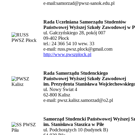
e-mail:
samorzad@pwsz-sanok.edu.pl
Rada Uczelniana Samorządu Studentów
Państwowej Wyższej Szkoły Zawodowej
w P
ul. Gałczyńskiego 28, pokój 007
09-402 Płock
tel.: 24 366 54 10 wew. 33
e-mail:
russ.pwsz.plock@gmail.com
http://www.pwszplock.pl
Rada Samorządu Studenckiego
Państwowej Wyższej Szkoły Zawodowej
im. Prezydenta Stanisława Wojciechowskieg
ul. Nowy Świat 4
62-800 Kalisz
e-mail:
pwsz.kalisz.samorzad@o2.pl
Samorząd Studencki Państwowej Wyższej S
im. Stanisława Staszica w Pile
ul. Podchorążych 10 (budynek B)