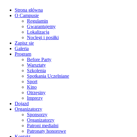
Strona główna
O Campusie
Regulamin
Gwarantujemy
Lokalizacja
Noclegi i posiłki
Zapisz się
Galeria
Program
Before Party
Warsztaty
Szkolenia
Spotkania Uczelniane
Sport
Kino
Otrzęsiny
Imprezy
Dojazd
Organizatorzy
Sponsorzy
Organizatorzy
Patroni medialni
Patronaty honorowe
Kontakt